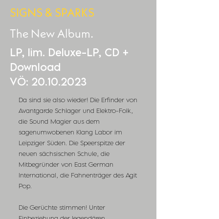
SIGNS & SPARKS
The New Album.
LP, lim. Deluxe-LP, CD +
Download
VÖ:
20.10.2023
Da sind sie also wieder! Die Erfinder von
Avantgarde Schlager und Elektro-Folk,
die Sound Magier aus dem
sagenumwobenen Klang Labor im
Leipziger Süden. Die Speerspitze der
neuen sächsischen Schule, die
Mitbegründer von East German
International, die Fahnenträger des Agit
Pop.
Die Gerüchte stimmen! Unter
Einbeziehung der legendären