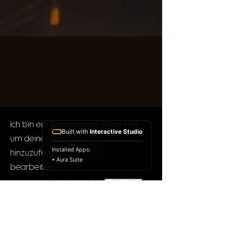
Ich bin ein Textabschnitt. Klicke hier,
Built with
Interactive Studio
um deinen eigenen Text
Installed Apps:
hinzuzufügen und mich zu
• Aura Suite
bearbeiten.