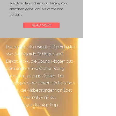
emotionalen Höhen und Tiefen, von
ätherisch gehaucht bis verstörend
verzerrt.
READ MORE
Da sind sie also wieder! Die Erfinder
von Avantgarde Schlager und
Elektro-Folk, die Sound Magier aus
dem sagenumwobenen Klang
Labor im Leipziger Süden. Die
Speerspitze der neuen sächsischen
Schule, die Mitbegründer von East
German International, die
Fahnenträger des Agit Pop.