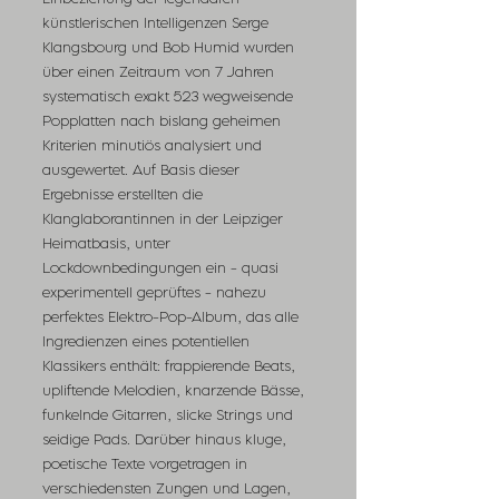
künstlerischen Intelligenzen Serge
Klangsbourg und Bob Humid wurden
über einen Zeitraum von 7 Jahren
systematisch exakt 523 wegweisende
Popplatten nach bislang geheimen
Kriterien minutiös analysiert und
ausgewertet. Auf Basis dieser
Ergebnisse erstellten die
Klanglaborantinnen in der Leipziger
Heimatbasis, unter
Lockdownbedingungen ein - quasi
experimentell geprüftes - nahezu
perfektes Elektro-Pop-Album, das alle
Ingredienzen eines potentiellen
Klassikers enthält: frappierende Beats,
upliftende Melodien, knarzende Bässe,
funkelnde Gitarren, slicke Strings und
seidige Pads. Darüber hinaus kluge,
poetische Texte vorgetragen in
verschiedensten Zungen und Lagen,