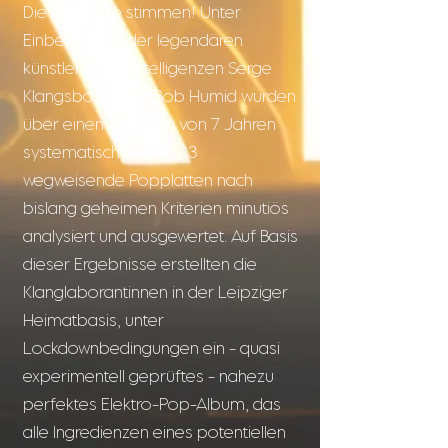
Die Gerüchte stimmen! Unter
Einbeziehung der legendären
künstlerischen Intelligenzen Serge
Klangsbourg und Bob Humid wurden
über einen Zeitraum von 7 Jahren
systematisch exakt 523
wegweisende Popplatten nach
bislang geheimen Kriterien minutiös
analysiert und ausgewertet. Auf Basis
dieser Ergebnisse erstellten die
Klanglaborantinnen in der Leipziger
Heimatbasis, unter
Lockdownbedingungen ein - quasi
experimentell geprüftes - nahezu
perfektes Elektro-Pop-Album, das
alle Ingredienzen eines potentiellen