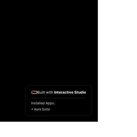
BROCK
BROCK
Built with
Interactive Studio
DORFF
DORFF
Installed Apps:
• Aura Suite
HEIMAT
HEIMAT